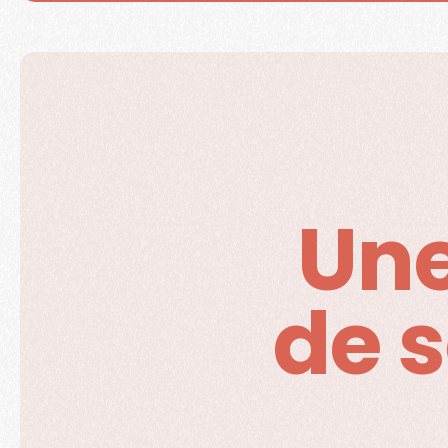
Une
Dit
de 