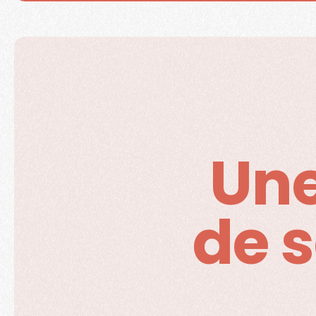
Une
Dit
de 